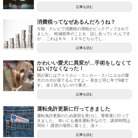
記事を読む
消費税ってなぜあるんだろうね？
今朝、テレビで消費税の増税がピックアップされて
ました。 軽減税率のことを、話し合っていたんです
が… これは８％、１０％どちらでし...
記事を読む
かわいい愛犬に異変が…手術をしなくて
はいけなくなった！
我が家にはアメリカン・コッカ―・スパニエルの愛
犬のカボが居てるんですよ～ 長女と同じ年で9歳で
す。 全く吠えないので番犬...
記事を読む
運転免許更新に行ってきました
運転免許更新のため講習を受けに、警察署に行って
きました。 幸いにも優良運転手なので、講習時間は
30分！ 講習の場所に着くと、淡々...
記事を読む