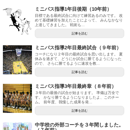
ミニバス指導1年目後期（10年前）
目標である最終試合に向けて練習あるのみです。 改
めて基礎練習を加えたことによって、 みんなかなり
上達してきました。 戦術も...
記事を読む
ミニバス指導2年目最終試合（９年前）
コーチになり２年目の最終試合を思い出します。 夏
休みを過ぎて、どうにか試合に勝てるようになった
ので、 さらに勝てるように速攻を教...
記事を読む
ミニバス指導3年目最終章（８年前）
３年目の最後の試合が始まります。 準備は万全で
す。 かなり勝てるようになりましたよ、このチー
ム。 前年度、我慢した成果を発...
記事を読む
中学校の外部コーチを３年間しました。