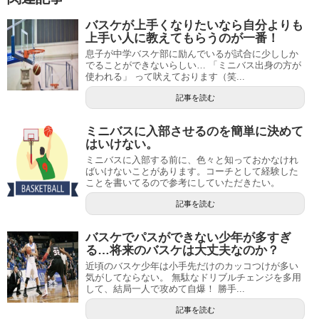
バスケが上手くなりたいなら自分よりも
上手い人に教えてもらうのが一番！
息子が中学バスケ部に励んでいるが試合に少ししか
でることができないらしい… 「ミニバス出身の方が
使われる」 って吠えております（笑...
記事を読む
ミニバスに入部させるのを簡単に決めて
はいけない。
ミニバスに入部する前に、色々と知っておかなけれ
ばいけないことがあります。コーチとして経験した
ことを書いてるので参考にしていただきたい。
記事を読む
バスケでパスができない少年が多すぎ
る…将来のバスケは大丈夫なのか？
近頃のバスケ少年は小手先だけのカッコつけが多い
気がしてならない。 無駄なドリブルチェンジを多用
して、結局一人で攻めて自爆！ 勝手...
記事を読む