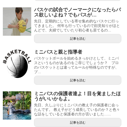
バスケの試合でノーマークになったらパ
ス欲しいよね？でもパスが…
先日、定期的にしている寄せ集め的なバスケに行っ
てきました。 何年も行っているので顔見知りがほと
んどで、夫婦でしていたり初心者も居てるの...
記事を読む
ミニバスと親と指導者
バスケットボールを始めるきっかけとして、ミニバ
スというものがあるのをご存じでしょうか？ プロ
のバスケットとは違ってルールが特殊なのですが、
プ...
記事を読む
ミニバスの保護者達よ！目を覚ましたほ
うがいいかもよ。
先日、久しぶりにミニバスの教え子の保護者に会っ
たんです。 教え子がどう成長しているのか？と色々
な話をしていると保護者の方が言いました…...
記事を読む