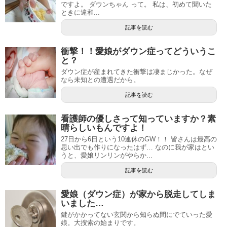
ですよ。 ダウンちゃん って。 私は、初めて聞いた
ときに違和...
記事を読む
衝撃！！愛娘がダウン症ってどういうこ
と？
ダウン症が産まれてきた衝撃は凄まじかった。なぜ
なら未知との遭遇だから。
記事を読む
看護師の優しさって知っていますか？素
晴らしいもんですよ！
27日から6日という10連休のGW！！ 皆さんは最高の
思い出でも作りになったはず… なのに我が家はとい
うと、愛娘リンリンがやらか...
記事を読む
愛娘（ダウン症）が家から脱走してしま
いました…
鍵がかかってない玄関から知らぬ間にでていった愛
娘。大捜索の始まりです。