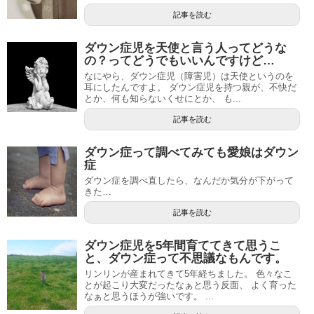
記事を読む
ダウン症児を天使と言う人ってどうな
の？ってどうでもいいんですけど…
なにやら、ダウン症児（障害児）は天使というのを
耳にしたんですよ。 ダウン症児を持つ親が、不快だ
とか、何も知らないくせにとか、 も...
記事を読む
ダウン症って調べてみても愛娘はダウン
症
ダウン症を調べ直したら、なんだか気分が下がって
きた…
記事を読む
ダウン症児を5年間育ててきて思うこ
と、ダウン症って不思議なもんです。
リンリンが産まれてきて5年経ちました。 色々なこ
とが起こり大変だったなぁと思う反面、 よく育った
なぁと思うほうが強いです。 ...