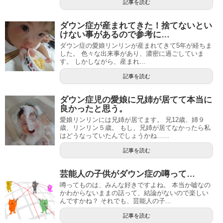
記事を読む
ダウン症が産まれてきた！捨てないとい
けない事があるので参考に…
ダウン症の愛娘リンリンが産まれてきて5年が経ちま
した。 色々な出来事があり、濃密に過ごしていま
す。 しかしながら、産まれ...
記事を読む
ダウン症児の愛娘に兄姉が居てて本当に
良かったと思う。
愛娘リンリンには兄姉が居てます。 兄12歳、姉９
歳、リンリン５歳。 もし、兄姉が居てなかったら私
はどうなっていたんでしょうかね…...
記事を読む
芸能人の子供がダウン症の噂って…
噂ってものは、みんな好きですよね。 本当か嘘なの
かわからないままの話って、結論がないので楽しい
んですかね？ それでも、芸能人の子...
記事を読む