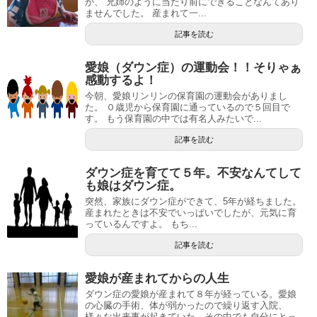
が、 兄姉のように当たり前にできることなんてあり
ませんでした。 産まれて一...
記事を読む
愛娘（ダウン症）の運動会！！そりゃぁ
感動するよ！
今朝、愛娘リンリンの保育園の運動会がありまし
た。 ０歳児から保育園に通っているので５回目で
す。 もう保育園の中では有名人みたいで...
記事を読む
ダウン症を育てて５年。不安なんてして
も娘はダウン症。
突然、家族にダウン症ができて、5年が経ちました。
産まれたときは不安でいっぱいでしたが、元気に育
っているんですよ。 もち...
記事を読む
愛娘が産まれてからの人生
ダウン症の愛娘が産まれて８年が経っている。愛娘
の心臓の手術、体が弱かったので繰り返す入院、
様々な出来事が起きていた。その中でも自分にとっ