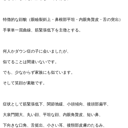
特徴的な顔貌（眼瞼裂斜上・鼻根部平坦・内眼角贅皮・舌の突出）
手掌単一屈曲線、筋緊張低下を主徴とする。
何人かダウン症の子に会いましたが、
似てることは間違いないです。
でも、少なからず家族にも似ています。
そして笑顔が素敵です。
症状として筋緊張低下、関節弛緩、小頭傾向、後頭部扁平、
大泉門開大、丸い顔、平坦な顔、内眼角贅皮、短い鼻、
下向きな口角、舌挺出、小さい耳、後頸部皮膚のたるみ、