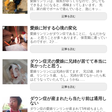
愛娘リンリンは、成長がゆっくりなので、少しでも
できるようになると、感極まってしまいます。 先
日、家の前でボールで遊んでいると、急にキッ...
記事を読む
愛娘に対する心境の変化
愛娘リンリンがダウン症であることに、 なんだかな
ぁ… と思うことが多々あります。 保育園に通ってい
るのですが、2ク...
記事を読む
ダウン症児の愛娘に兄姉が居てて本当に
良かったと思う。
愛娘リンリンには兄姉が居てます。 兄12歳、姉９
歳、リンリン５歳。 もし、兄姉が居てなかったら私
はどうなっていたんでしょうかね…...
記事を読む
ダウン症が産まれたら当たり前は通用し
ない
ダウン症の愛娘リンリンが産まれて5年経ちました