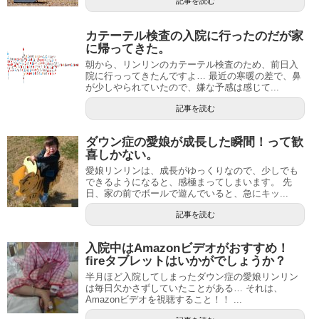
記事を読む
カテーテル検査の入院に行ったのだが家
に帰ってきた。
朝から、リンリンのカテーテル検査のため、前日入
院に行っってきたんですよ… 最近の寒暖の差で、鼻
が少しやられていたので、嫌な予感は感じて...
記事を読む
ダウン症の愛娘が成長した瞬間！って歓
喜しかない。
愛娘リンリンは、成長がゆっくりなので、少しでも
できるようになると、感極まってしまいます。 先
日、家の前でボールで遊んでいると、急にキッ...
記事を読む
入院中はAmazonビデオがおすすめ！
fireタブレットはいかがでしょうか？
半月ほど入院してしまったダウン症の愛娘リンリン
は毎日欠かさずしていたことがある… それは、
Amazonビデオを視聴すること！！ ...