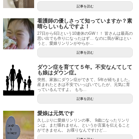
記事を読む
看護師の優しさって知っていますか？素
晴らしいもんですよ！
27日から6日という10連休のGW！！ 皆さんは最高の
思い出でも作りになったはず… なのに我が家はとい
うと、愛娘リンリンがやらか...
記事を読む
ダウン症を育てて５年。不安なんてして
も娘はダウン症。
突然、家族にダウン症ができて、5年が経ちました。
産まれたときは不安でいっぱいでしたが、元気に育
っているんですよ。 もち...
記事を読む
愛娘は元気です
久しぶりに愛娘リンリンの事。 9歳になったリンリ
ンは、まだ喋れません、というか言葉を伝えること
ができません。 お喋りなんですけど...