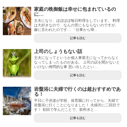
家庭の晩御飯は幸せに包まれているの
に…
主夫になり、ほぼほぼ毎日料理をしています。 料理
は大好きなので、なんの苦にもならないのですが、
嫁に言われたのです… 「仕事から帰...
記事を読む
上司のしょうもない話
主夫になってというか個人事業主になってからなく
なってしまったものがある。 上司の話を聞かないと
いけない拷問的な事 思い出したとい...
記事を読む
岩盤浴に夫婦で行くのは超おすすめであ
る！
平日に子供達が学校、保育園に行ってから、夫婦で
岩盤浴に行くことになりました！ 夫婦共に二回目で
す！ 初回で学んだことで、飲料水と...
記事を読む