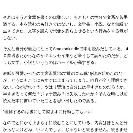
それはそうと文章を書くのは難しい。もともとの性分で文系が苦手
過ぎる。本を読むのも好きではないし、文学書、小説、など無縁で
生きてきた。文字を読んで想像を膨らませるという行為をする気が
しない。
そんな自分が最近になってAmazonkindleで本を読みだしている。４
０歳過ぎたからなのか？エッセイ集など辛うじて読めたのだが、ど
うも文学、小説というものはハードルが高すぎる。
表紙が可愛かったので宮沢賢治の“蛙のゴム靴”を読み始めたのだ
が、どうにもこうにもすぐに止まってしまう。内容が全く理解でき
ない。心が折れそう。やはり賢治は自分には早すぎたのだろうか。
早すぎるって何だ？ジャケ読み？は失敗したのか？そんな時に以前
読んだ本に書いていたことを思い出したのである。
”理解するのは後にして悩まずに行動してもいい”
なのでとにかく止まらずに読むことにしている。内容はほとんど分
からないけどね…いいんでしょ。じゃないと続きません。続きませ