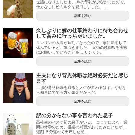
世話になりましたよ。 嫁の母乳が少なかったので、
仕方なしに粉ミルクを愛用しました。 ...
記事を読む
久しぶりに嫁の仕事終わりに待ち合わせ
して呑みに行っちゃいました。
リンリンの入院が延期になったので、家に帰宅して
休んでいると、気づきました、 兄姉の晩御飯を実家
にお願いしていることを… リンリン...
記事を読む
主夫になり育児休暇は絶対必要だと感じ
ます
旦那が育児休暇を取ると人生が変わるはず。なぜな
ら働きにでてる方が気楽だからだ。
記事を読む
訳の分からない事を言われた息子
高校生のバスケ部の息子がいる。 コロナによる一週
間の休学のため、授業の補習があったみたいだが…
遅刻 ５分遅れて出席した補...