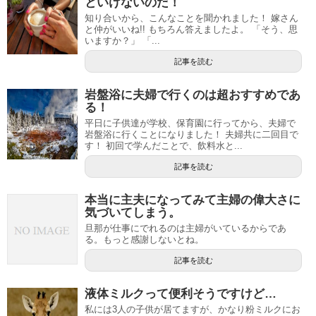
といけないのだ！
知り合いから、こんなことを聞かれました！ 嫁さん
と仲がいいね!! もちろん答えましたよ。 「そう、思
いますか？」 「...
記事を読む
岩盤浴に夫婦で行くのは超おすすめであ
る！
平日に子供達が学校、保育園に行ってから、夫婦で
岩盤浴に行くことになりました！ 夫婦共に二回目で
す！ 初回で学んだことで、飲料水と...
記事を読む
本当に主夫になってみて主婦の偉大さに
気づいてしまう。
旦那が仕事にでれるのは主婦がいているからであ
る。もっと感謝しないとね。
記事を読む
液体ミルクって便利そうですけど…
私には3人の子供が居てますが、かなり粉ミルクにお