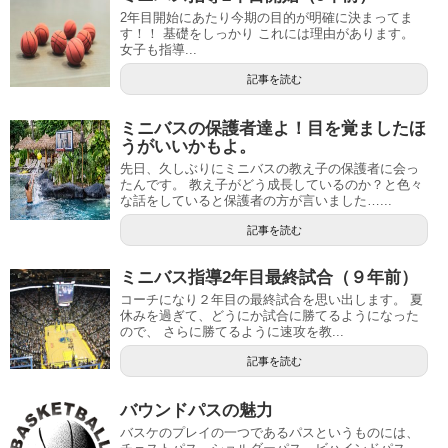
2年目開始にあたり今期の目的が明確に決まってま
す！！ 基礎をしっかり これには理由があります。
女子も指導...
記事を読む
ミニバスの保護者達よ！目を覚ましたほ
うがいいかもよ。
先日、久しぶりにミニバスの教え子の保護者に会っ
たんです。 教え子がどう成長しているのか？と色々
な話をしていると保護者の方が言いました…...
記事を読む
ミニバス指導2年目最終試合（９年前）
コーチになり２年目の最終試合を思い出します。 夏
休みを過ぎて、どうにか試合に勝てるようになった
ので、 さらに勝てるように速攻を教...
記事を読む
バウンドパスの魅力
バスケのプレイの一つであるパスというものには、