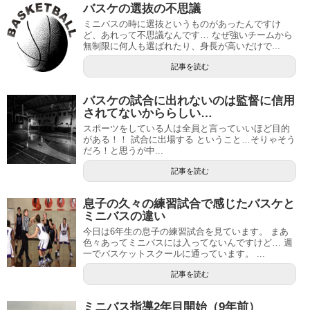
バスケの選抜の不思議
ミニバスの時に選抜というものがあったんですけ
ど、あれって不思議なんです… なぜ強いチームから
無制限に何人も選ばれたり、身長が高いだけで...
記事を読む
バスケの試合に出れないのは監督に信用
されてないかららしい…
スポーツをしている人は全員と言っていいほど目的
がある！！ 試合に出場する ということ…そりゃそう
だろ！と思うが中...
記事を読む
息子の久々の練習試合で感じたバスケと
ミニバスの違い
今日は6年生の息子の練習試合を見ています。 まあ
色々あってミニバスには入ってないんですけど… 週
一でバスケットスクールに通っています。 ...
記事を読む
ミニバス指導2年目開始（9年前）