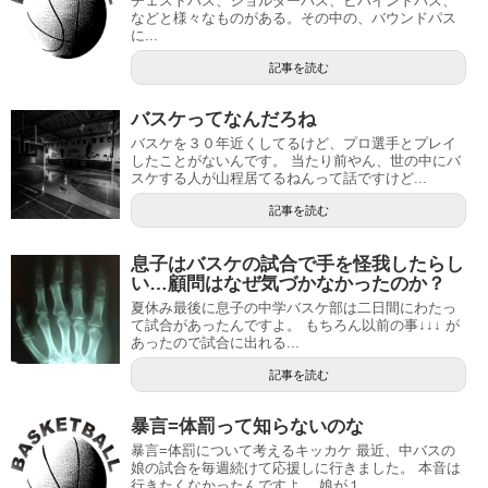
チェストパス、ショルダーパス、ビハインドパス、
などと様々なものがある。その中の、バウンドパス
に...
記事を読む
バスケってなんだろね
バスケを３０年近くしてるけど、プロ選手とプレイ
したことがないんです。 当たり前やん、世の中にバ
スケする人が山程居てるねんって話ですけど...
記事を読む
息子はバスケの試合で手を怪我したらし
い…顧問はなぜ気づかなかったのか？
夏休み最後に息子の中学バスケ部は二日間にわたっ
て試合があったんですよ。 もちろん以前の事↓↓↓ が
あったので試合に出れる...
記事を読む
暴言=体罰って知らないのな
暴言=体罰について考えるキッカケ 最近、中バスの
娘の試合を毎週続けて応援しに行きました。 本音は
行きたくなかったんですよ。 娘が１...