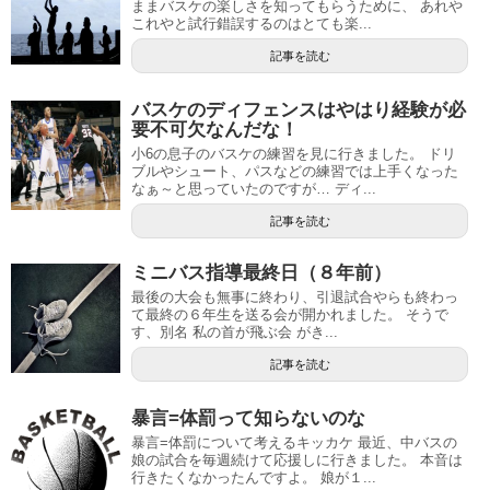
ままバスケの楽しさを知ってもらうために、 あれや
これやと試行錯誤するのはとても楽...
記事を読む
バスケのディフェンスはやはり経験が必
要不可欠なんだな！
小6の息子のバスケの練習を見に行きました。 ドリ
ブルやシュート、パスなどの練習では上手くなった
なぁ～と思っていたのですが… ディ...
記事を読む
ミニバス指導最終日（８年前）
最後の大会も無事に終わり、引退試合やらも終わっ
て最終の６年生を送る会が開かれました。 そうで
す、別名 私の首が飛ぶ会 がき...
記事を読む
暴言=体罰って知らないのな
暴言=体罰について考えるキッカケ 最近、中バスの
娘の試合を毎週続けて応援しに行きました。 本音は
行きたくなかったんですよ。 娘が１...