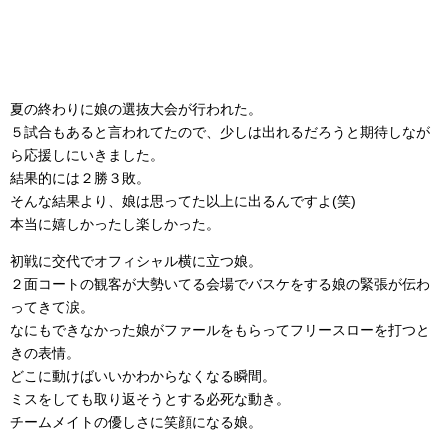
夏の終わりに娘の選抜大会が行われた。
５試合もあると言われてたので、少しは出れるだろうと期待しなが
ら応援しにいきました。
結果的には２勝３敗。
そんな結果より、娘は思ってた以上に出るんですよ(笑)
本当に嬉しかったし楽しかった。
初戦に交代でオフィシャル横に立つ娘。
２面コートの観客が大勢いてる会場でバスケをする娘の緊張が伝わ
ってきて涙。
なにもできなかった娘がファールをもらってフリースローを打つと
きの表情。
どこに動けばいいかわからなくなる瞬間。
ミスをしても取り返そうとする必死な動き。
チームメイトの優しさに笑顔になる娘。