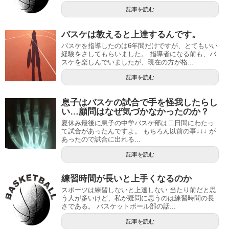
記事を読む
バスケは教えると上達するんです。
バスケを指導したのは6年間だけですが、とてもいい
経験をさしてもらいました。 指導者になる前も、バ
スケを楽しんでいましたが、現在の方が格...
記事を読む
息子はバスケの試合で手を怪我したらし
い…顧問はなぜ気づかなかったのか？
夏休み最後に息子の中学バスケ部は二日間にわたっ
て試合があったんですよ。 もちろん以前の事↓↓↓ が
あったので試合に出れる...
記事を読む
練習時間が長いと上手くなるのか
スポーツは練習しないと上達しない 当たり前だと思
う人が多いけど、私が疑問に思うのは練習時間の長
さである。 バスケットボール部の話...
記事を読む