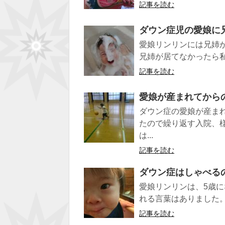
記事を読む
ダウン症児の愛娘に
愛娘リンリンには兄姉が
兄姉が居てなかったら私
記事を読む
愛娘が産まれてから
ダウン症の愛娘が産ま
たので繰り返す入院、
は...
記事を読む
ダウン症はしゃべる
愛娘リンリンは、5歳に
れる言葉はありました。 
記事を読む