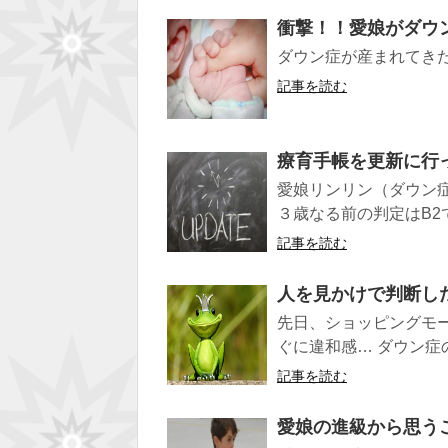
衝撃！！愛娘がダウ
ダウン症が産まれてき
記事を読む
療育手帳を更新に行
愛娘リンリン（ダウン
３歳なる前の判定はB2で
記事を読む
人を見かけで判断し
先日、ショッピングモ
ぐに違和感… ダウン症
記事を読む
愛娘の進級から思う