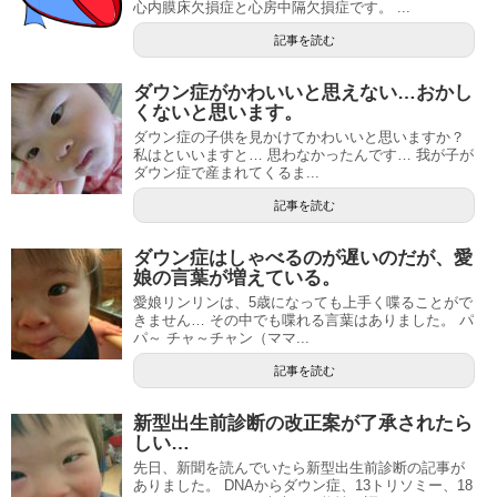
心内膜床欠損症と心房中隔欠損症です。 ...
記事を読む
ダウン症がかわいいと思えない…おかし
くないと思います。
ダウン症の子供を見かけてかわいいと思いますか？
私はといいますと… 思わなかったんです… 我が子が
ダウン症で産まれてくるま...
記事を読む
ダウン症はしゃべるのが遅いのだが、愛
娘の言葉が増えている。
愛娘リンリンは、5歳になっても上手く喋ることがで
きません… その中でも喋れる言葉はありました。 パ
パ～ チャ～チャン（ママ...
記事を読む
新型出生前診断の改正案が了承されたら
しい…
先日、新聞を読んでいたら新型出生前診断の記事が
ありました。 DNAからダウン症、13トリソミー、18