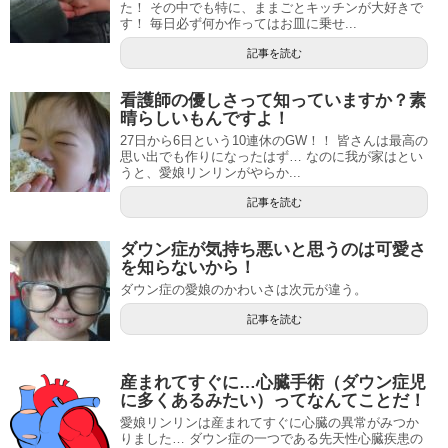
た！ その中でも特に、ままごとキッチンが大好きで
す！ 毎日必ず何か作ってはお皿に乗せ...
記事を読む
看護師の優しさって知っていますか？素
晴らしいもんですよ！
27日から6日という10連休のGW！！ 皆さんは最高の
思い出でも作りになったはず… なのに我が家はとい
うと、愛娘リンリンがやらか...
記事を読む
ダウン症が気持ち悪いと思うのは可愛さ
を知らないから！
ダウン症の愛娘のかわいさは次元が違う。
記事を読む
産まれてすぐに…心臓手術（ダウン症児
に多くあるみたい）ってなんてことだ！
愛娘リンリンは産まれてすぐに心臓の異常がみつか
りました… ダウン症の一つである先天性心臓疾患の