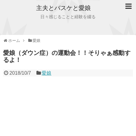
主夫とバスケと愛娘
日々感じることと経験を綴る
ホーム
愛娘
愛娘（ダウン症）の運動会！！そりゃぁ感動す
るよ！
2018/10/7
愛娘