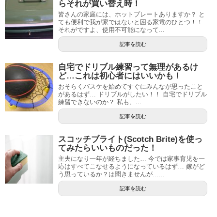
らそれが買い替え時！
皆さんの家庭には、ホットプレートありますか？ と
ても便利で我が家ではないと困る家電のひとつ！！
それがですよ、使用不可能になって...
記事を読む
自宅でドリブル練習って無理があるけ
ど…これは初心者にはいいかも！
おそらくバスケを始めてすぐにみんなが思ったこと
があるはず… ドリブルがしたい！！ 自宅でドリブル
練習できないのか？ 私も、...
記事を読む
スコッチブライト(Scotch Brite)を使っ
てみたらいいものだった！
主夫になり一年が経ちました… 今では家事育児を一
応はすべてこなせるようになっているはず… 嫁がど
う思っているか？は聞きませんが…...
記事を読む