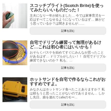
スコッチブライト(Scotch Brite)を使っ
てみたらいいものだった！
主夫になり一年が経ちました… 今では家事育児を一
応はすべてこなせるようになっているはず… 嫁がど
う思っているか？は聞きませんが…...
記事を読む
自宅でドリブル練習って無理があるけ
ど…これは初心者にはいいかも！
おそらくバスケを始めてすぐにみんなが思ったこと
があるはず… ドリブルがしたい！！ 自宅でドリブル
練習できないのか？ 私も、...
記事を読む
ホットサンドを自宅で作るならこれがお
すすめですよ。
みなさんはホットサンド食べたことありますか？ 私
は頼もうと思ったことがないのでありません… しか
し先日、娘を連れてcafeのモー...
記事を読む