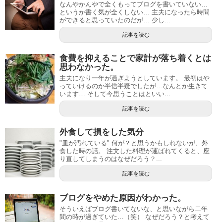
なんやかんやで全くもってブログを書いていない…
というか書く気が全くしない… 主夫になったら時間
ができると思っていたのだが… 少し...
記事を読む
食費を抑えることで家計が落ち着くとは
思わなかった。
主夫になり一年が過ぎようとしています。 最初はや
っていけるのか半信半疑でしたが…なんとか生きて
います… そして今思うことはといい...
記事を読む
外食して損をした気分
"皿が汚れている" 何が？と思うかもしれないが、外
食した時の話。 注文した料理が運ばれてくると、座
り直してしまうのはなぜだろう？...
記事を読む
ブログをやめた原因がわかった。
そういえばブログ書いてないな、と思いながら二年
間の時が過ぎていた…（笑） なぜだろう？と考えて