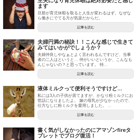
主夫になり育児休暇は絶対必要だと感じ
ます
旦那が育児休暇を取ると人生が変わるはず。なぜな
ら働きにでてる方が気楽だからだ。
記事を読む
夫婦円満の秘訣！！こんな感じで生きて
みてはいかがでしょうか？
夫婦仲良しやなぁとよく言われるんですけど、当事
者の二人はというと… 仲がいいというか、こんなも
んじゃないの？と思っています。 特...
記事を読む
液体ミルクって便利そうですけど…
私には3人の子供が居てますが、かなり粉ミルクにお
世話になりましたよ。 嫁の母乳が少なかったので、
仕方なしに粉ミルクを愛用しました。 ...
記事を読む
書く気がしなかったのにアマゾンfireタ
ブレットでブログ復活！