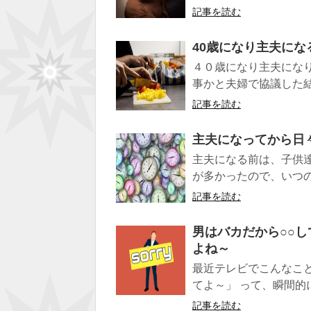
記事を読む
40歳になり主夫にな
４０歳になり主夫になり
事かと夫婦で協議した結果
記事を読む
主夫になってから日
主夫になる前は、子供
が多かったので、いつの
記事を読む
男はバカだから○○
よね～
最近テレビでこんなこ
てよ～」 って、瞬間的に
記事を読む