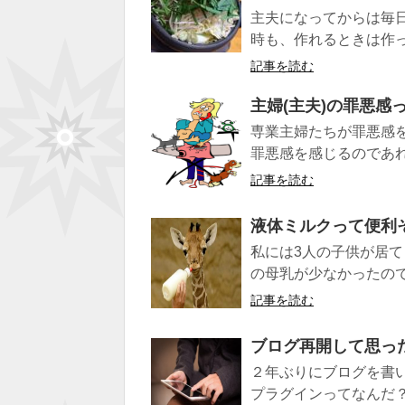
主夫になってからは毎
時も、作れるときは作っ
記事を読む
主婦(主夫)の罪悪感
専業主婦たちが罪悪感
罪悪感を感じるのであれ
記事を読む
液体ミルクって便利
私には3人の子供が居て
の母乳が少なかったので
記事を読む
ブログ再開して思っ
２年ぶりにブログを書
プラグインってなんだ？