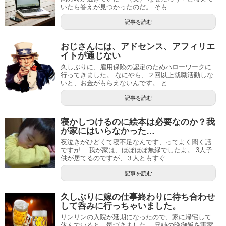
いたら答えが見つかったのだ。 そも...
記事を読む
おじさんには、アドセンス、アフィリエ
イトが通じない
久しぶりに、雇用保険の認定のためハローワークに
行ってきました。 なにやら、２回以上就職活動しな
いと、お金がもらえないんです。 と...
記事を読む
寝かしつけるのに絵本は必要なのか？我
が家にはいらなかった…
夜泣きがひどくて寝不足なんです、ってよく聞く話
ですが… 我が家は、ほぼほぼ無縁でしたよ。 3人子
供が居てるのですが、３人ともすぐ...
記事を読む
久しぶりに嫁の仕事終わりに待ち合わせ
して呑みに行っちゃいました。
リンリンの入院が延期になったので、家に帰宅して
休んでいると、気づきました、 兄姉の晩御飯を実家