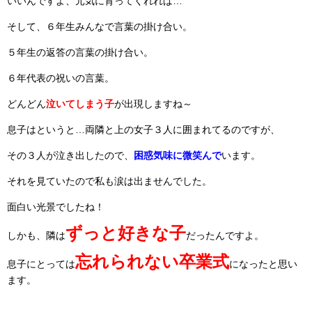
いいんですよ、元気に育ってくれれば…
そして、６年生みんなで言葉の掛け合い。
５年生の返答の言葉の掛け合い。
６年代表の祝いの言葉。
どんどん
泣いてしまう子
が出現しますね～
息子はというと…両隣と上の女子３人に囲まれてるのですが、
その３人が泣き出したので、
困惑気味に微笑んで
います。
それを見ていたので私も涙は出ませんでした。
面白い光景でしたね！
ずっと好きな子
しかも、隣は
だったんですよ。
忘れられない卒業式
息子にとっては
になったと思い
ます。