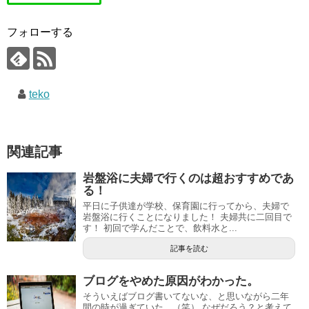
フォローする
teko
関連記事
岩盤浴に夫婦で行くのは超おすすめであ
る！
平日に子供達が学校、保育園に行ってから、夫婦で
岩盤浴に行くことになりました！ 夫婦共に二回目で
す！ 初回で学んだことで、飲料水と...
記事を読む
ブログをやめた原因がわかった。
そういえばブログ書いてないな、と思いながら二年
間の時が過ぎていた…（笑） なぜだろう？と考えて