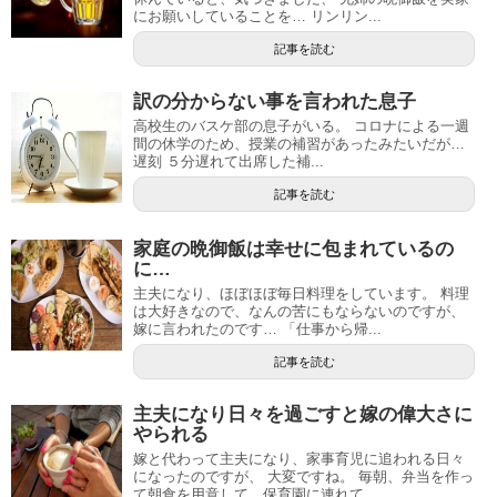
にお願いしていることを… リンリン...
記事を読む
訳の分からない事を言われた息子
高校生のバスケ部の息子がいる。 コロナによる一週
間の休学のため、授業の補習があったみたいだが…
遅刻 ５分遅れて出席した補...
記事を読む
家庭の晩御飯は幸せに包まれているの
に…
主夫になり、ほぼほぼ毎日料理をしています。 料理
は大好きなので、なんの苦にもならないのですが、
嫁に言われたのです… 「仕事から帰...
記事を読む
主夫になり日々を過ごすと嫁の偉大さに
やられる
嫁と代わって主夫になり、家事育児に追われる日々
になったのですが、 大変ですね。 毎朝、弁当を作っ
て朝食を用意して、保育園に連れて...